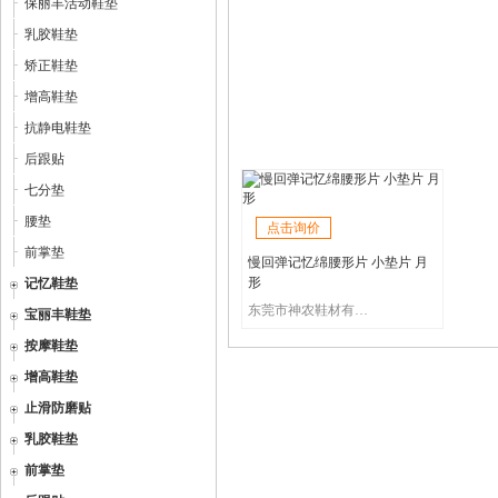
保丽丰活动鞋垫
乳胶鞋垫
矫正鞋垫
增高鞋垫
抗静电鞋垫
后跟贴
七分垫
腰垫
点击询价
前掌垫
慢回弹记忆绵腰形片 小垫片 月
形
记忆鞋垫
东莞市神农鞋材有限公司
宝丽丰鞋垫
按摩鞋垫
增高鞋垫
止滑防磨贴
乳胶鞋垫
前掌垫