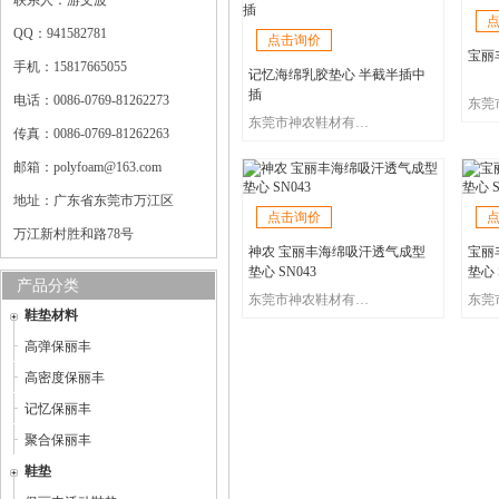
联系人：游文波
QQ：941582781
点击询价
宝丽
手机：15817665055
记忆海绵乳胶垫心 半截半插中
插
电话：0086-0769-81262273
东莞市神农鞋材有限公司
传真：0086-0769-81262263
邮箱：polyfoam@163.com
地址：广东省东莞市万江区
点击询价
万江新村胜和路78号
神农 宝丽丰海绵吸汗透气成型
宝丽
垫心 SN043
垫心 
产品分类
东莞市神农鞋材有限公司
鞋垫材料
高弹保丽丰
高密度保丽丰
记忆保丽丰
聚合保丽丰
鞋垫