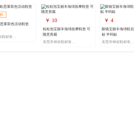
价
￥
10
￥
4
ite欧思莱双色活动鞋垫
粒粒泡宝丽丰海绵按摩鞋垫 可
眼镜宝丽丰海绵鞋后
随意剪裁
贴 半码贴
东莞市神农鞋材有限公司
东莞市神农鞋材有限公司
东莞市神农鞋材有限公司