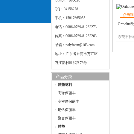
联系人：游文波
QQ：941582781
点击询
手机：15817665055
Orthol
电话：0086-0769-81262273
传真：0086-0769-81262263
邮箱：polyfoam@163.com
地址：广东省东莞市万江区
万江新村胜和路78号
产品分类
鞋垫材料
高弹保丽丰
高密度保丽丰
记忆保丽丰
聚合保丽丰
鞋垫