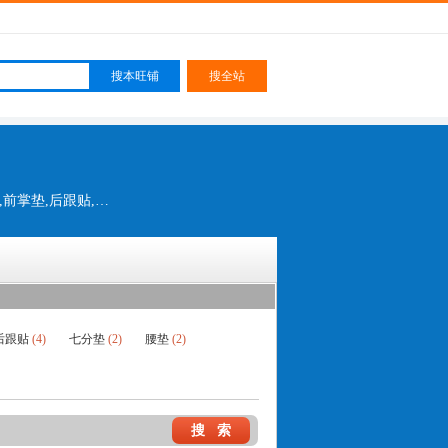
polyfoam卷料,otherlitter活动鞋垫,宝丽丰鞋垫,乳胶鞋垫,保丽优鞋垫,矫正鞋垫,功能性鞋垫,前掌垫,后跟贴,七分垫,后跟杯,鞋厂垫心
后跟贴
(4)
七分垫
(2)
腰垫
(2)