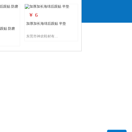
￥
6
加厚加长海绵后跟贴 半垫
跟贴 防磨
东莞市神农鞋材有限公司